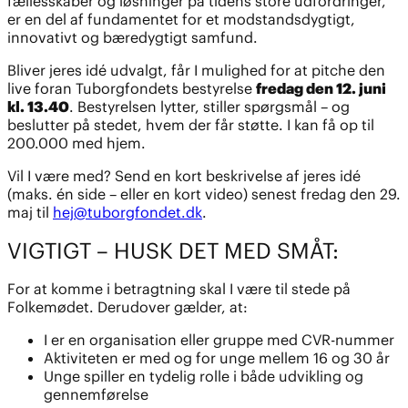
fællesskaber og løsninger på tidens store udfordringer,
er en del af fundamentet for et modstandsdygtigt,
innovativt og bæredygtigt samfund.
Bliver jeres idé udvalgt, får I mulighed for at pitche den
live foran Tuborgfondets bestyrelse
fredag den 12. juni
kl. 13.40
. Bestyrelsen lytter, stiller spørgsmål – og
beslutter på stedet, hvem der får støtte. I kan få op til
200.000 med hjem.
Vil I være med? Send en kort beskrivelse af jeres idé
(maks. én side – eller en kort video) senest fredag den 29.
maj til
hej@tuborgfondet.dk
.
VIGTIGT – HUSK DET MED SMÅT:
For at komme i betragtning skal I være til stede på
Folkemødet. Derudover gælder, at:
I er en organisation eller gruppe med CVR-nummer
Aktiviteten er med og for unge mellem 16 og 30 år
Unge spiller en tydelig rolle i både udvikling og
gennemførelse