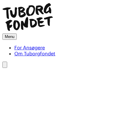
Menu
For Ansøgere
Om Tuborgfondet